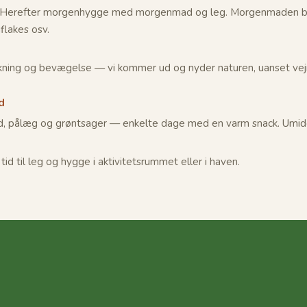
t. Herefter morgenhygge med morgenmad og leg. Morgenmaden be
flakes osv.
e
kning og bevægelse — vi kommer ud og nyder naturen, uanset vejret
.
d
d, pålæg og grøntsager — enkelte dage med en varm snack. Umidd
tid til leg og hygge i aktivitetsrummet eller i haven.