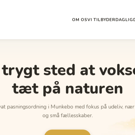
OM OS
VI TILBYDER
DAGLIG
 trygt sted at voks
tæt på naturen
vat pasningsordning i Munkebo med fokus på udeliv, næ
og små fællesskaber.