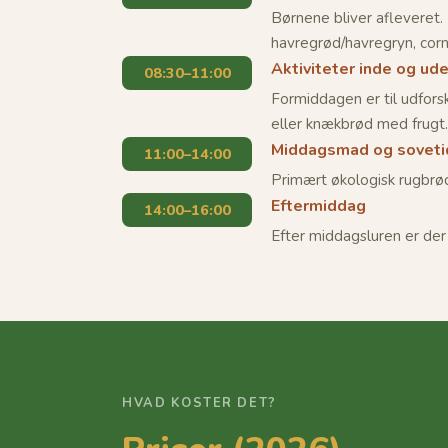
Børnene bliver aflevere
havregrød/havregryn, corn
Aktiviteter inde og ud
08:30–11:00
Formiddagen er til udfors
eller knækbrød med frugt
Middagsmad og soveti
11:00–14:00
Primært økologisk rugbrø
Eftermiddag
14:00–16:00
Efter middagsluren er der 
HVAD KOSTER DET?