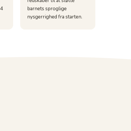
redskaber til at støtte
 4
barnets sproglige
nysgerrighed fra starten.