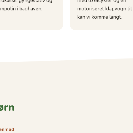
ndkasse, gyngestativ og
Med to elcykler og en
ampolin i baghaven.
motoriseret klapvogn til
kan vi komme langt.
ørn
genmad