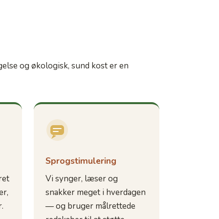
gelse og økologisk, sund kost er en
Sprogstimulering
ret
Vi synger, læser og
ær,
snakker meget i hverdagen
.
— og bruger målrettede