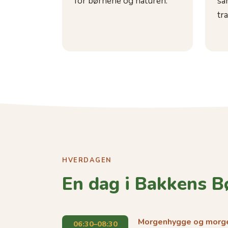
for børnene og naturen.
sa
tr
HVERDAGEN
En dag i Bakkens B
Morgenhygge og mor
06:30–08:30