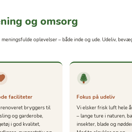
ning og omsorg
og meningsfulde oplevelser – både inde og ude. Udeliv, bevæ
de faciliteter
Fokus på udeliv
renoveret bryggers til
Vi elsker frisk luft hele å
sling og garderobe,
– lange ture i naturen, b
etøj i god kvalitet,
insekter, blade og nødder