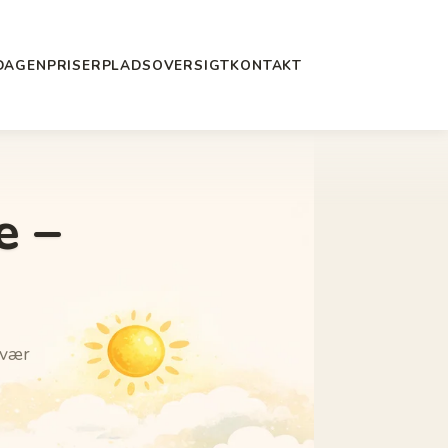
DAGEN
PRISER
PLADSOVERSIGT
KONTAKT
e –
rvær