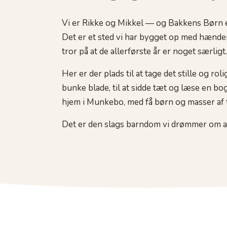
Vi er Rikke og Mikkel — og Bakkens Børn er
Det er et sted vi har bygget op med hændern
tror på at de allerførste år er noget særligt.
Her er der plads til at tage det stille og rolig
bunke blade, til at sidde tæt og læse en bog
hjem i Munkebo, med få børn og masser af ti
Det er den slags barndom vi drømmer om at