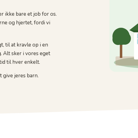
 ikke bare et job for os.
e og hjertet, fordi vi
t, til at kravle op i en
. Alt sker i vores eget
d til hver enkelt.
 give jeres barn.