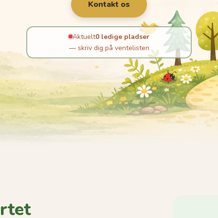
Kontakt os
Aktuelt
0 ledige pladser
— skriv dig på ventelisten
rtet