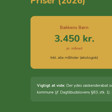
Priser (2026)
Bakkens Børn
3.450 kr.
pr. måned
Inkl. alle måltider (økologisk)
Vigtigt at vide:
Der ydes søskenderabat som
kommune (jf. Dagtilbudslovens §83, stk. 1).