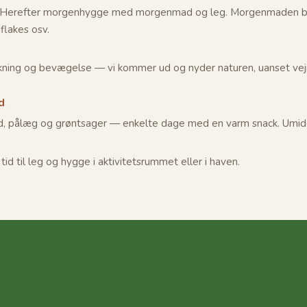
t. Herefter morgenhygge med morgenmad og leg. Morgenmaden be
flakes osv.
e
kning og bevægelse — vi kommer ud og nyder naturen, uanset vejret
.
d
d, pålæg og grøntsager — enkelte dage med en varm snack. Umidd
tid til leg og hygge i aktivitetsrummet eller i haven.