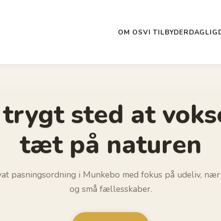
OM OS
VI TILBYDER
DAGLIG
 trygt sted at voks
tæt på naturen
vat pasningsordning i Munkebo med fokus på udeliv, næ
og små fællesskaber.