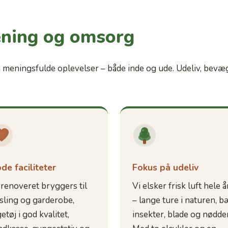
ning og omsorg
og meningsfulde oplevelser – både inde og ude. Udeliv, bevæ
de faciliteter
Fokus på udeliv
renoveret bryggers til
Vi elsker frisk luft hele å
sling og garderobe,
– lange ture i naturen, b
etøj i god kvalitet,
insekter, blade og nødder