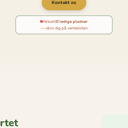
Kontakt os
Aktuelt
0 ledige pladser
— skriv dig på ventelisten
rtet