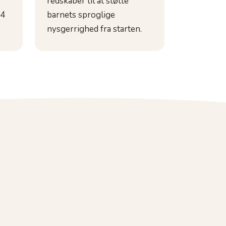
redskaber til at støtte
 4
barnets sproglige
nysgerrighed fra starten.