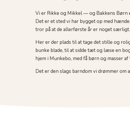
Vi er Rikke og Mikkel — og Bakkens Børn er
Det er et sted vi har bygget op med hændern
tror på at de allerførste år er noget særligt.
Her er der plads til at tage det stille og rolig
bunke blade, til at sidde tæt og læse en bog
hjem i Munkebo, med få børn og masser af ti
Det er den slags barndom vi drømmer om at