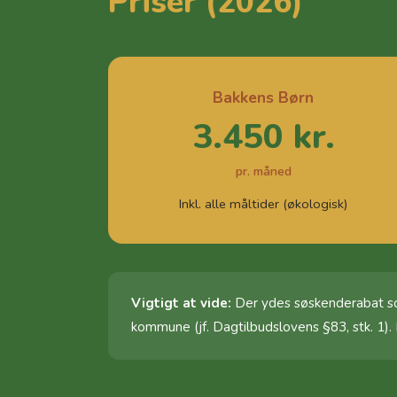
Priser (2026)
Bakkens Børn
3.450 kr.
pr. måned
Inkl. alle måltider (økologisk)
Vigtigt at vide:
Der ydes søskenderabat som
kommune (jf. Dagtilbudslovens §83, stk. 1).