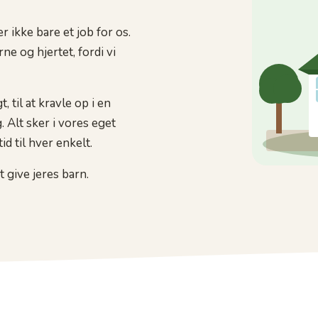
 ikke bare et job for os.
e og hjertet, fordi vi
t, til at kravle op i en
. Alt sker i vores eget
d til hver enkelt.
 give jeres barn.