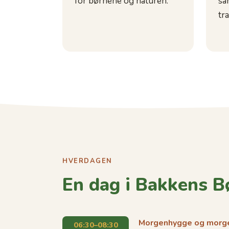
for børnene og naturen.
sa
tr
HVERDAGEN
En dag i Bakkens B
Morgenhygge og mor
06:30–08:30