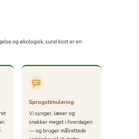
gelse og økologisk, sund kost er en
Sprogstimulering
ret
Vi synger, læser og
ær,
snakker meget i hverdagen
.
— og bruger målrettede