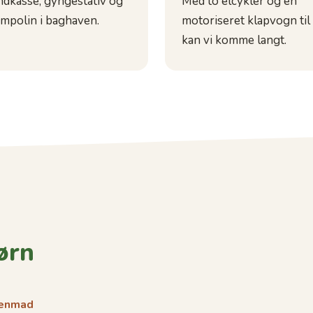
ndkasse, gyngestativ og
Med to elcykler og en
ampolin i baghaven.
motoriseret klapvogn til
kan vi komme langt.
ørn
genmad