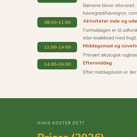
Børnene bliver aflevere
havregrød/havregryn, corn
Aktiviteter inde og ud
08:30–11:00
Formiddagen er til udfors
eller knækbrød med frugt
Middagsmad og soveti
11:00–14:00
Primært økologisk rugbrø
Eftermiddag
14:00–16:00
Efter middagsluren er der 
HVAD KOSTER DET?