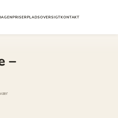
DAGEN
PRISER
PLADSOVERSIGT
KONTAKT
e –
rvær