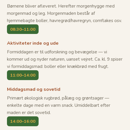
Børnene bliver afleveret. Herefter morgenhygge med
morgenmad og leg. Morgenmaden består af
hjemmebagte boller, havregrød/havregryn, cornflakes osv.
08:30–11:00
Aktiviteter inde og ude
Formiddagen er til udforskning og bevægelse — vi
kommer ud og nyder naturen, uanset vejret. Ca. kl. 9 spiser
vi formiddagsmad: boller eller knækbrød med frugt.
11:00–14:00
Middagsmad og sovetid
Primært økologisk rugbrød, pålæg og grøntsager —
enkelte dage med en varm snack. Umiddelbart efter
maden er det sovetid.
14:00–16:00